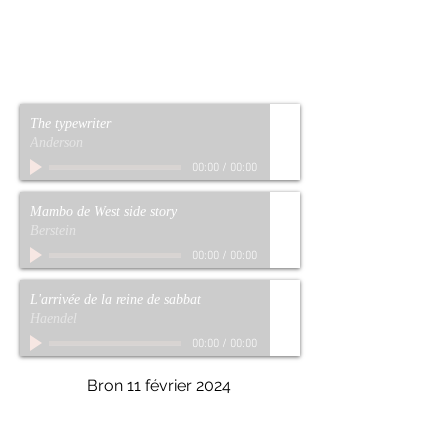
The typewriter
Anderson
00:00
/
00:00
Mambo de West side story
Berstein
00:00
/
00:00
L'arrivée de la reine de sabbat
Haendel
00:00
/
00:00
Bron 11 février 2024