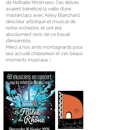
de Nathalie Mosimann. Ces élèves
avaient bénéficié la veille d’une
masterclass avec Alexy Blanchard,
directeur artistique et musical de
notre orchestre, et ont été
absolument ravis de ce travail
d’ensemble.
Merci à nos amis montagnards pour
leur accueil chaleureux et ces beaux
moments musicaux !