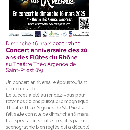
Dimanche 16 mars 2025 17h00
Concert anniversaire des 20
ans des Flûtes du Rhône
au Théâtre Théo Argence de
Saint-Priest (69)
Un concert anniversaire époustouflant
et mémorable !
Le succès a été au rendez-vous pour
fêter nos 20 ans puisque le magnifique
Théâtre Théo Argence de St-Priest a
fait salle comble ce dimanche 16 mars.
Les spectateurs ont été ébahis par une
scénographie bien réglée qui a décuplé