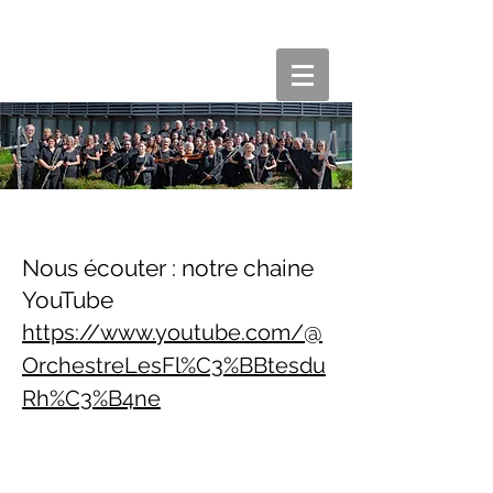
Nos saisons précédentes
Les Flûtes du Rhône
Nous écouter : notre chaine
YouTube
https://www.youtube.com/@
OrchestreLesFl%C3%BBtesdu
Rh%C3%B4ne