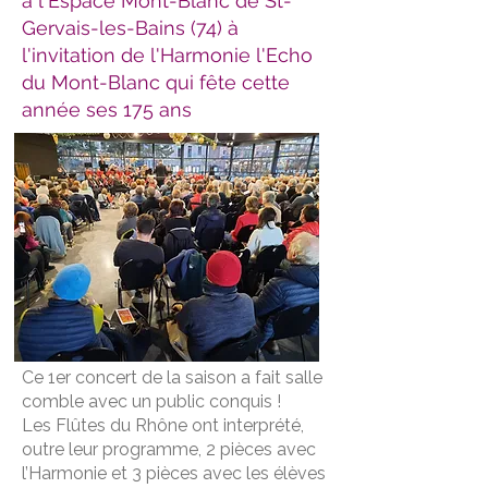
à l'Espace Mont-Blanc de St-
Gervais-les-Bains (74) à
l'invitation de l'Harmonie l'Echo
du Mont-Blanc qui fête cette
année ses 175 ans
Ce 1er concert de la saison a fait salle
comble avec un public conquis !
Les Flûtes du Rhône ont interprété,
outre leur programme, 2 pièces avec
l’Harmonie et 3 pièces avec les élèves