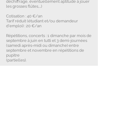
déchiffrage, éventuellement aptitude à jouer
les grosses flûtes,...)
Cotisation : 40 €/an
Tarif réduit (étudiant et/ou demandeur
d'emploi) : 20 €/an
Répétitions, concerts : 1 dimanche par mois de
septembre à juin en tutti et 3 demi-journées
(samedi après-midi ou dimanche) entre
septembre et novembre en répétitions de
pupitre
(partielles).
Pour plus de renseignements, contactez-nous
:
les.flutes.du.rhone@gmail.com
Contactez-nous
les.flutes.du.rhone@gmail.com
Suivez-nous