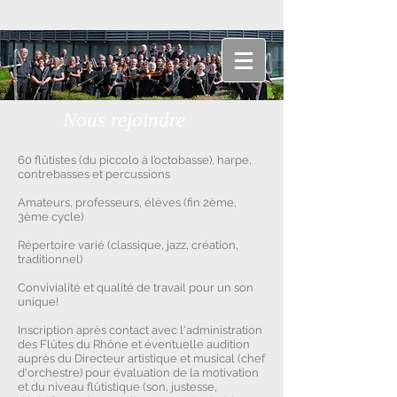
Nous rejoindre
60 flûtistes (du piccolo à l’octobasse), harpe,
contrebasses et percussions
Amateurs, professeurs, élèves (fin 2ème,
3ème cycle)
Répertoire varié (classique, jazz, création,
traditionnel)
Convivialit
é et qualité de travail pour un son
unique!
Inscription après contact avec l'administration
des Flûtes du Rhône et éventuelle audition
auprès du Directeur artistique et musical (chef
d'orchestre) pour évaluation de la motivation
et du niveau flûtistique (son, justesse,